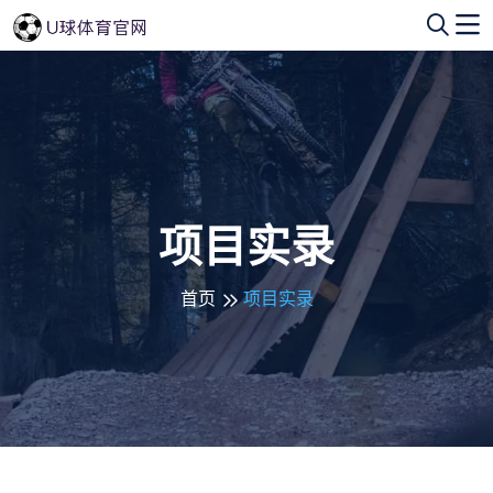
项目实录
首页
项目实录