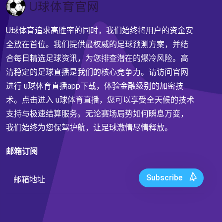
U球体育追求高胜率的同时，我们始终将用户的资金安
全放在首位。我们提供最权威的足球预测方案，并结
合每日精选足球资讯，为您排查潜在的爆冷风险。高
清稳定的足球直播是我们的核心竞争力。请访问官网
进行 u球体育直播app下载，体验金融级别的加密技
术。点击进入 u球体育直播，您可以享受全天候的技术
支持与极速结算服务。无论赛场局势如何瞬息万变，
我们始终为您保驾护航，让足球激情尽情释放。
邮箱订阅
Subscribe