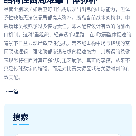
结构性困局难靠个体弥补
尽管个别球员如后卫町田浩树展现出出色的出球能力，但体
系性缺陷无法仅靠局部亮点弥补。鹿岛当前战术架构中，中
后场球员被赋予过多传导责任，却未配套设计有效的向前出
口机制。这种“重组织、轻穿透”的思路，在J联赛整体提速的
背景下日益显现出适应性危机。若不能重构中场与锋线的空
间联动逻辑，强化肋部渗透与纵向提速能力，其所谓的稳健
表现恐将在面对真正强队时迅速崩解。真正的掌控，从来不
只是传球数字的堆砌，而是对比赛关键区域与关键时刻的有
效支配。
下一篇
搜索