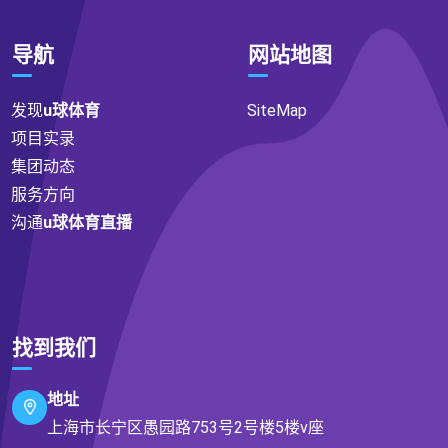
导航
网站地图
发现
u球体育
SiteMap
项目实录
集团动态
服务方向
沟通
u球体育直播
找到我们
地址
上海市长宁区愚园路753号2号楼5楼v座