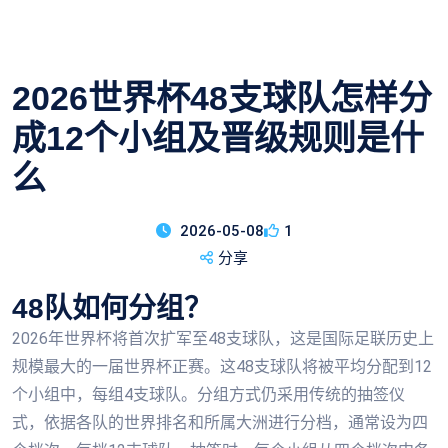
2026世界杯48支球队怎样分
成12个小组及晋级规则是什
么
2026-05-08
1
分享
48队如何分组？
2026年世界杯将首次扩军至48支球队，这是国际足联历史上
规模最大的一届世界杯正赛。这48支球队将被平均分配到12
个小组中，每组4支球队。分组方式仍采用传统的抽签仪
式，依据各队的世界排名和所属大洲进行分档，通常设为四