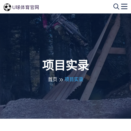
项目实录
首页
项目实录