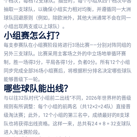
个档次，每档12支球队。抽签时，每个小组从四个档次中各
抽取一支球队，以确保小组实力相对均衡，并遵循同一大洲
球队回避原则（例如，除欧洲外，其他大洲通常不会在同一
小组出现两支或以上球队）。
小组赛怎么打？
每支参赛队在小组赛阶段将进行3场比赛——分别对阵同组的
另外三支球队。比赛采用主客场之外的中立场地单循环赛
制，胜一场得3分，平局各得1分，负者0分。所有12个小组
同步完成全部36场小组赛后，将根据积分排名决定哪些球队
能够晋级下一轮。
哪些球队能出线？
与以往32队时代“小组前二出线”不同，2026年世界杯的晋级
规则有所调整：每个小组的前两名（共12×2=24队）直接晋
级淘汰赛；此外，12个小组的第三名中，成绩最好的8支球
队也将获得出线资格。这样一来，总共有24 + 8 = 32支球队
进入淘汰赛阶段。