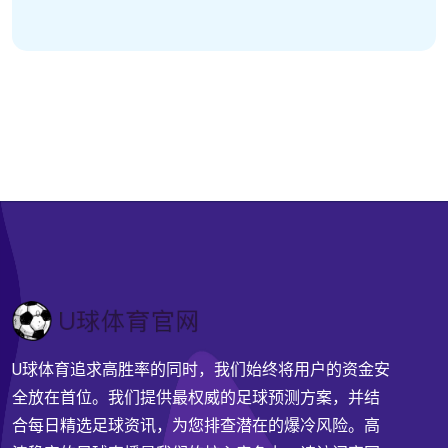
U球体育追求高胜率的同时，我们始终将用户的资金安
全放在首位。我们提供最权威的足球预测方案，并结
合每日精选足球资讯，为您排查潜在的爆冷风险。高