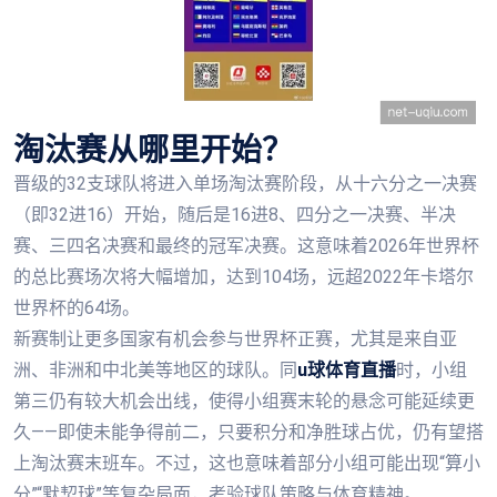
淘汰赛从哪里开始？
晋级的32支球队将进入单场淘汰赛阶段，从十六分之一决赛
（即32进16）开始，随后是16进8、四分之一决赛、半决
赛、三四名决赛和最终的冠军决赛。这意味着2026年世界杯
的总比赛场次将大幅增加，达到104场，远超2022年卡塔尔
世界杯的64场。
新赛制让更多国家有机会参与世界杯正赛，尤其是来自亚
洲、非洲和中北美等地区的球队。同
u球体育直播
时，小组
第三仍有较大机会出线，使得小组赛末轮的悬念可能延续更
久——即使未能争得前二，只要积分和净胜球占优，仍有望搭
上淘汰赛末班车。不过，这也意味着部分小组可能出现“算小
分”“默契球”等复杂局面，考验球队策略与体育精神。