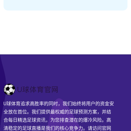
U球体育追求高胜率的同时，我们始终将用户的资金安
全放在首位。我们提供最权威的足球预测方案，并结
合每日精选足球资讯，为您排查潜在的爆冷风险。高
清稳定的足球直播是我们的核心竞争力。请访问官网