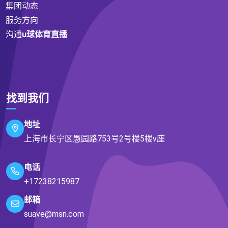
集团动态
服务方向
沟通
u球体育直播
找到我们
地址
上海市长宁区愚园路753号2号楼5楼v座
电话
+17238215987
邮箱
suave@msn.com