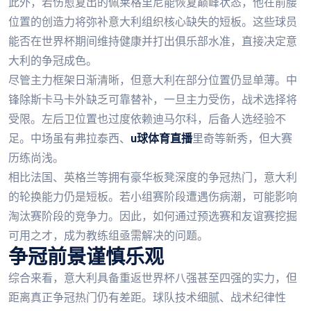
此外，若伤愈复出的佩莱格里尼能恢复巅峰状态，他在前腰
位置的创造力将弥补意大利组织核心缺失的短板。这些球员
能否在世界杯期间维持健康并打出俱乐部水准，直接决定意
大利的争冠成色。
尽管主力框架日渐清晰，但意大利在部分位置仍显单薄。中
锋除斯卡马卡外缺乏可靠替补，一旦主力受伤，战术选择将
受限。左后卫位置也过度依赖迪马尔科，后备人选经验不
足。中场虽有弗拉泰西、
u球体育直播
里奇等新秀，但大赛
历练尚浅。
相比法国、英格兰等拥有豪华板凳深度的争冠热门，意大利
的轮换能力仍是短板。若小组赛阶段遭遇伤病潮，可能影响
淘汰赛阶段的竞争力。因此，如何通过预选赛和友谊赛挖掘
可用之才，成为教练组亟需解决的问题。
争冠前景谨慎乐观
综合来看，意大利具备重返世界杯八强甚至四强的实力，但
距离真正争冠热门仍有差距。球队技术细腻、战术纪律性