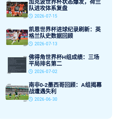
加克波世界杯状态爆发，荷兰
队进攻体系复盘
2026-07-15
凯恩世界杯进球纪录刷新：英
格兰队史数据回顾
2026-07-13
佛得角世界杯H组成绩：三场
平局排名第二
2026-07-02
南非0-2墨西哥回顾：A组揭幕
战遭遇失利
2026-06-30