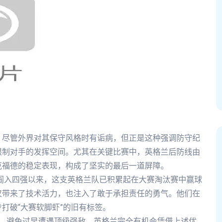
。尽管外界对其保守风格时有诟病，但正是这种强调防守纪
限制对手的发挥空间。尤其在关键比赛中，英格兰后防线由
克福德的稳定表现，构成了坚实的最后一道屏障。
杯闯入四强以来，这支英格兰队已积累起在大赛淘汰赛中赢球
仅带来了技术活力，也注入了敢于承担责任的勇气。他们在
打破“大赛软脚虾”的旧有标签。
能、避免过早遭遇顶级强敌，英格兰完全有机会凭借上述优