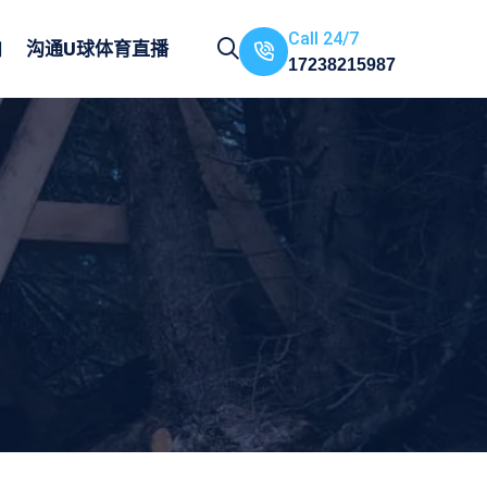
Call 24/7
向
沟通
U球体育直播
17238215987