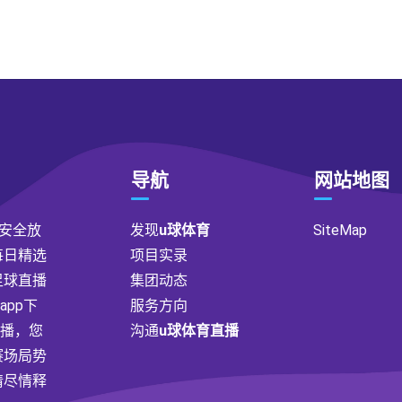
导航
网站地图
安全放
发现
u球体育
SiteMap
每日精选
项目实录
足球直播
集团动态
pp下
服务方向
直播，您
沟通
u球体育直播
赛场局势
情尽情释