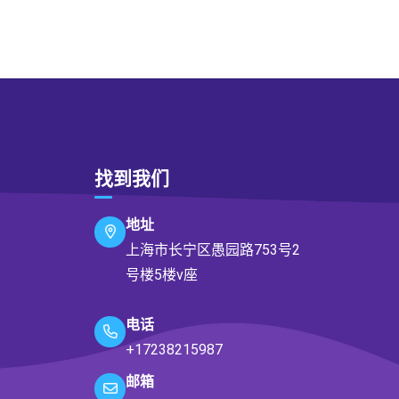
找到我们
地址
上海市长宁区愚园路753号2
号楼5楼v座
电话
+17238215987
邮箱