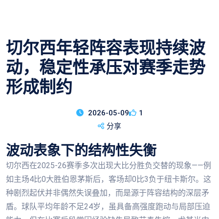
切尔西年轻阵容表现持续波
动，稳定性承压对赛季走势
形成制约
2026-05-09
1
分享
波动表象下的结构性失衡
切尔西在2025-26赛季多次出现大比分胜负交替的现象——例
如主场4比0大胜伯恩茅斯后，客场却0比3负于纽卡斯尔。这
种剧烈起伏并非偶然失误叠加，而是源于阵容结构的深层矛
盾。球队平均年龄不足24岁，虽具备高强度跑动与局部压迫