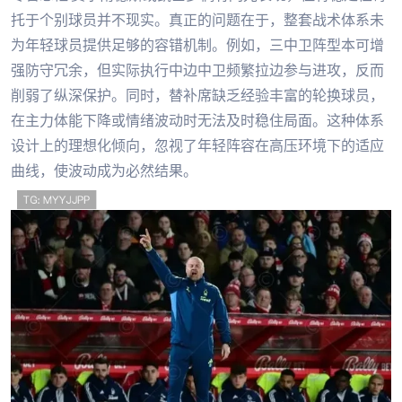
托于个别球员并不现实。真正的问题在于，整套战术体系未
为年轻球员提供足够的容错机制。例如，三中卫阵型本可增
强防守冗余，但实际执行中边中卫频繁拉边参与进攻，反而
削弱了纵深保护。同时，替补席缺乏经验丰富的轮换球员，
在主力体能下降或情绪波动时无法及时稳住局面。这种体系
设计上的理想化倾向，忽视了年轻阵容在高压环境下的适应
曲线，使波动成为必然结果。