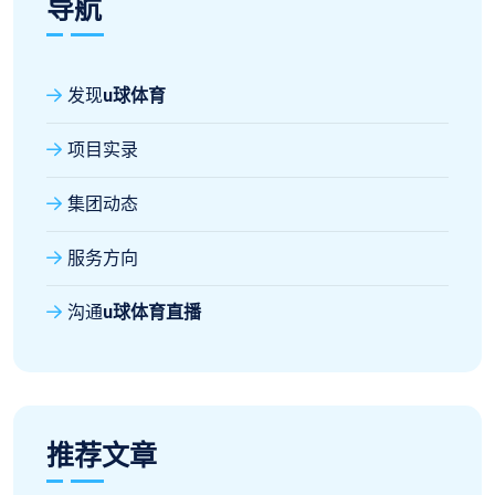
导航
发现
u球体育
项目实录
集团动态
服务方向
沟通
u球体育直播
推荐文章