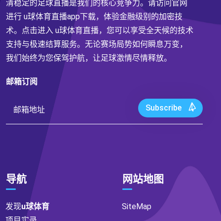
清稳定的足球直播是我们的核心竞争力。请访问官网
进行 u球体育直播app下载，体验金融级别的加密技
术。点击进入 u球体育直播，您可以享受全天候的技术
支持与极速结算服务。无论赛场局势如何瞬息万变，
我们始终为您保驾护航，让足球激情尽情释放。
邮箱订阅
Subscribe
导航
网站地图
发现
u球体育
SiteMap
项目实录