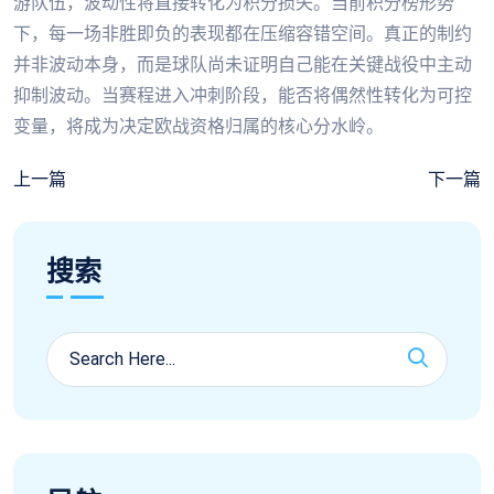
游队伍，波动性将直接转化为积分损失。当前积分榜形势
下，每一场非胜即负的表现都在压缩容错空间。真正的制约
并非波动本身，而是球队尚未证明自己能在关键战役中主动
抑制波动。当赛程进入冲刺阶段，能否将偶然性转化为可控
变量，将成为决定欧战资格归属的核心分水岭。
上一篇
下一篇
搜索