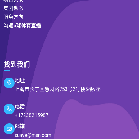
集团动态
服务方向
沟通
u球体育直播
找到我们
地址
上海市长宁区愚园路753号2号楼5楼v座
电话
+17238215987
邮箱
suave@msn.com