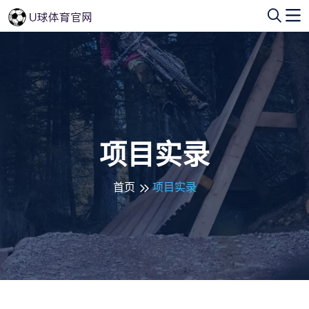
项目实录
首页
项目实录