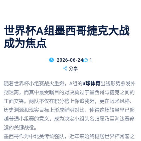
世界杯A组墨西哥捷克大战
成为焦点
2026-06-24
1
分享
随着世界杯小组赛战火重燃，A组的
u球体育
出线形势愈发扑
朔迷离，而其中最受瞩目的对决莫过于墨西哥与捷克之间的
正面交锋。两队不仅在积分榜上你追我赶，更在战术风格、
历史渊源和现实目标上形成鲜明对比，使得这场较量早已超
越普通小组赛的意义，成为决定小组头名归属乃至淘汰赛命
运的关键战役。
墨西哥作为中北美传统强队，近年来始终稳居世界杯常客之