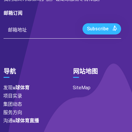
邮箱订阅
Subscribe
导航
网站地图
发现
u球体育
SiteMap
项目实录
集团动态
服务方向
沟通
u球体育直播