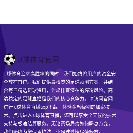
U球体育追求高胜率的同时，我们始终将用户的资金安
全放在首位。我们提供最权威的足球预测方案，并结
合每日精选足球资讯，为您排查潜在的爆冷风险。高
清稳定的足球直播是我们的核心竞争力。请访问官网
进行 u球体育直播app下载，体验金融级别的加密技
术。点击进入 u球体育直播，您可以享受全天候的技术
支持与极速结算服务。无论赛场局势如何瞬息万变，
我们始终为您保驾护航，让足球激情尽情释放。