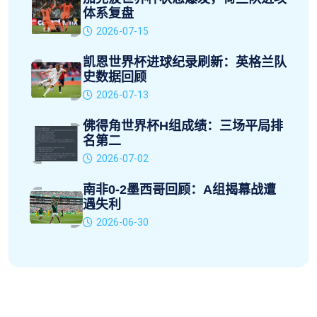
体系复盘
2026-07-15
凯恩世界杯进球纪录刷新：英格兰队
史数据回顾
2026-07-13
佛得角世界杯H组成绩：三场平局排
名第二
2026-07-02
南非0-2墨西哥回顾：A组揭幕战遭
遇失利
2026-06-30