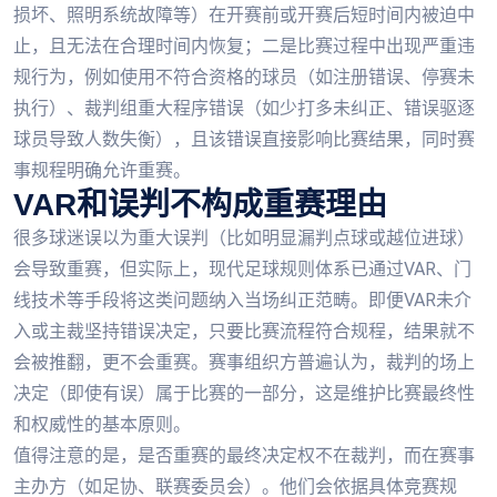
损坏、照明系统故障等）在开赛前或开赛后短时间内被迫中
止，且无法在合理时间内恢复；二是比赛过程中出现严重违
规行为，例如使用不符合资格的球员（如注册错误、停赛未
执行）、裁判组重大程序错误（如少打多未纠正、错误驱逐
球员导致人数失衡），且该错误直接影响比赛结果，同时赛
事规程明确允许重赛。
VAR和误判不构成重赛理由
很多球迷误以为重大误判（比如明显漏判点球或越位进球）
会导致重赛，但实际上，现代足球规则体系已通过VAR、门
线技术等手段将这类问题纳入当场纠正范畴。即便VAR未介
入或主裁坚持错误决定，只要比赛流程符合规程，结果就不
会被推翻，更不会重赛。赛事组织方普遍认为，裁判的场上
决定（即使有误）属于比赛的一部分，这是维护比赛最终性
和权威性的基本原则。
值得注意的是，是否重赛的最终决定权不在裁判，而在赛事
主办方（如足协、联赛委员会）。他们会依据具体竞赛规