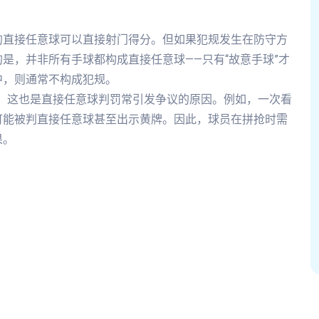
的直接任意球可以直接射门得分。但如果犯规发生在防守方
是，并非所有手球都构成直接任意球——只有“故意手球”才
中，则通常不构成犯规。
观性，这也是直接任意球判罚常引发争议的原因。例如，一次看
可能被判直接任意球甚至出示黄牌。因此，球员在拼抢时需
果。