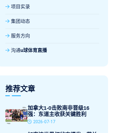
项目实录
集团动态
服务方向
沟通
u球体育直播
推荐文章
加拿大1-0击败南非晋级16
强：东道主收获关键胜利
2026-07-17