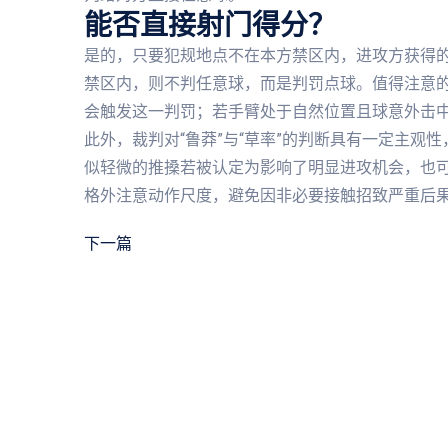
能否直接射门得分？
是的，只要犯规地点不在本方禁区内，进攻方获得
禁区内，则不判任意球，而是判罚点球。值得注意的
会触发这一判罚；若手臂处于自然位置且球意外击
此外，裁判对“鲁莽”与“草率”的判断具有一定主
似轻微的推搡若被认定为影响了明显进攻机会，也
格外注意动作尺度，避免因非必要接触招致严重后
下一篇