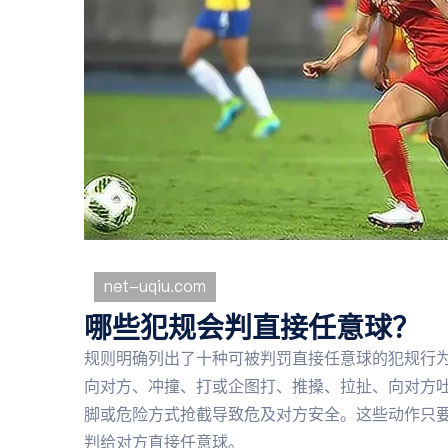
哪些犯规会判直接任意球？
规则明确列出了十种可被判罚直接任意球的犯规行
向对方、冲撞、打或企图打、推搡、拉扯、向对方
脚或危险方式抢截导致危及对方安全。这些动作只
判给对方直接任意球。