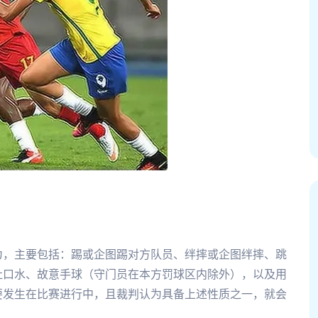
为，主要包括：踢或企图踢对方队员、绊摔或企图绊摔、跳
吐口水、故意手球（守门员在本方罚球区内除外），以及用
要发生在比赛进行中，且裁判认为具备上述性质之一，就会