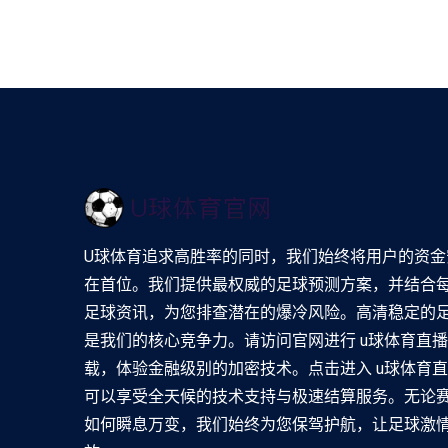
U球体育追求高胜率的同时，我们始终将用户的资金
在首位。我们提供最权威的足球预测方案，并结合
足球资讯，为您排查潜在的爆冷风险。高清稳定的
是我们的核心竞争力。请访问官网进行 u球体育直播a
载，体验金融级别的加密技术。点击进入 u球体育
可以享受全天候的技术支持与极速结算服务。无论
如何瞬息万变，我们始终为您保驾护航，让足球激