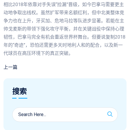
相比2018年依靠对手失误“捡漏”晋级，如今巴拿马需要更主
动地争取出线权。虽然扩军带来名额红利，但中北美整体竞
争力也在上升，牙买加、危地马拉等队进步显著。若能在主
帅戈麦斯的带领下强化攻守平衡，并在关键战役中保持心理
韧性，巴拿马完全有机会重返世界杯舞台。但要说复制2018
年的“奇迹”，恐怕还需更多天时地利人和的配合，以及新一
代球员在高压环境下的真正突破。
上一篇
搜索