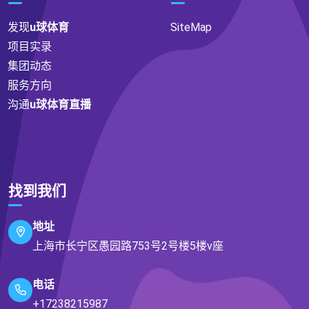
发现
u球体育
SiteMap
项目实录
集团动态
服务方向
沟通
u球体育直播
找到我们
地址
上海市长宁区愚园路753号2号楼5楼v座
电话
+17238215987