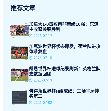
推荐文章
加拿大1-0击败南非晋级16强：东道
主收获关键胜利
2026-07-17
加克波世界杯状态爆发，荷兰队进攻
体系复盘
2026-07-15
凯恩世界杯进球纪录刷新：英格兰队
史数据回顾
2026-07-13
佛得角世界杯H组成绩：三场平局排
名第二
2026-07-02