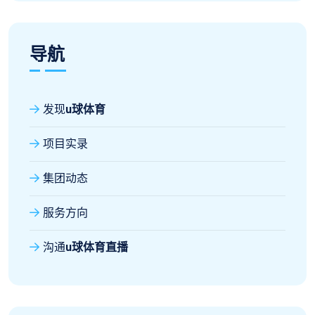
导航
发现
u球体育
项目实录
集团动态
服务方向
沟通
u球体育直播