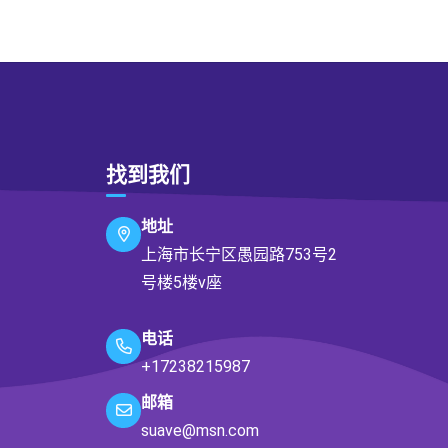
找到我们
地址
上海市长宁区愚园路753号2
号楼5楼v座
电话
+17238215987
邮箱
suave@msn.com