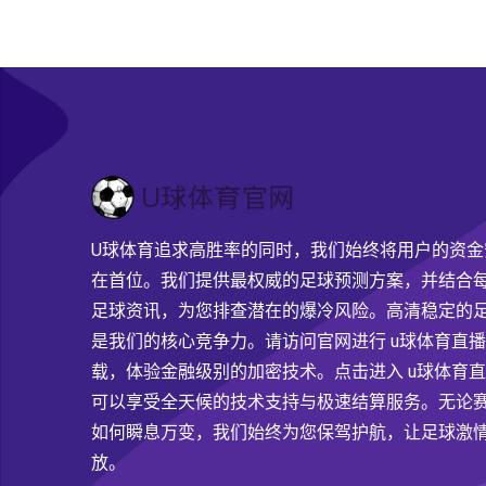
U球体育追求高胜率的同时，我们始终将用户的资金
在首位。我们提供最权威的足球预测方案，并结合
足球资讯，为您排查潜在的爆冷风险。高清稳定的
是我们的核心竞争力。请访问官网进行 u球体育直播a
载，体验金融级别的加密技术。点击进入 u球体育
可以享受全天候的技术支持与极速结算服务。无论
如何瞬息万变，我们始终为您保驾护航，让足球激
放。