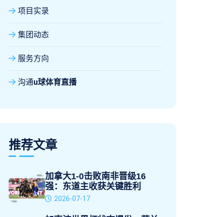
项目实录
集团动态
服务方向
沟通
u球体育直播
推荐文章
加拿大1-0击败南非晋级16
强：东道主收获关键胜利
2026-07-17