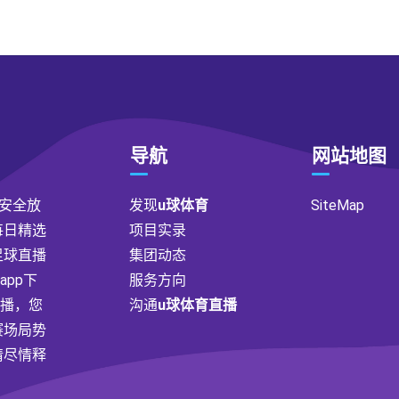
导航
网站地图
安全放
发现
u球体育
SiteMap
每日精选
项目实录
足球直播
集团动态
pp下
服务方向
直播，您
沟通
u球体育直播
赛场局势
情尽情释