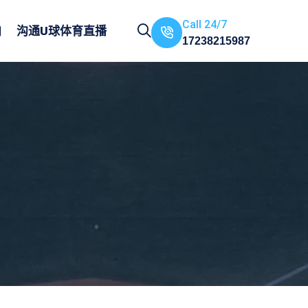
Call 24/7
向
沟通
U球体育直播
17238215987