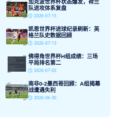
加克波世界杯状态爆发，荷兰
队进攻体系复盘
2026-07-15
凯恩世界杯进球纪录刷新：英
格兰队史数据回顾
2026-07-13
佛得角世界杯H组成绩：三场
平局排名第二
2026-07-02
南非0-2墨西哥回顾：A组揭幕
战遭遇失利
2026-06-30