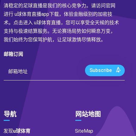
清稳定的足球直播是我们的核心竞争力。请访问官网
进行 u球体育直播app下载，体验金融级别的加密技
术。点击进入 u球体育直播，您可以享受全天候的技术
支持与极速结算服务。无论赛场局势如何瞬息万变，
我们始终为您保驾护航，让足球激情尽情释放。
邮箱订阅
Subscribe
导航
网站地图
发现
u球体育
SiteMap