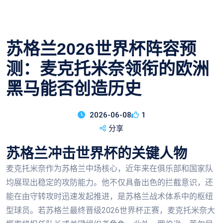
苏格兰2026世界杯阵容预
测：麦克托米奈领衔的欧洲
黑马能否创造历史
2026-06-08
1
分享
苏格兰冲击世界杯的关键人物
麦克托米奈作为苏格兰中场核心，近年来在俱乐部和国家队
均展现出稳定的攻防能力。他不仅具备出色的拦截意识，还
能在由守转攻时迅速发起推进，是苏格兰战术体系中的枢纽
型球员。若苏格兰最终晋级2026世界杯正赛，麦克托米奈大