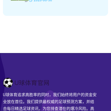
2026-06-30
U球体育追求高胜率的同时，我们始终将用户的资金安
全放在首位。我们提供最权威的足球预测方案，并结
合每日精选足球资讯，为您排查潜在的爆冷风险。高