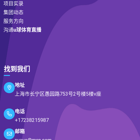
项目实录
集团动态
服务方向
沟通
u球体育直播
找到我们
地址
上海市长宁区愚园路753号2号楼5楼v座
电话
+17238215987
邮箱