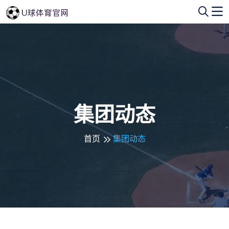
集团动态
首页
集团动态