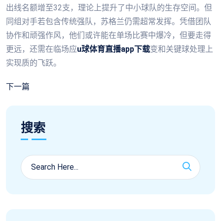
出线名额增至32支，理论上提升了中小球队的生存空间。但
同组对手若包含传统强队，苏格兰仍需超常发挥。凭借团队
协作和顽强作风，他们或许能在单场比赛中爆冷，但要走得
更远，还需在临场应
u球体育直播app下载
变和关键球处理上
实现质的飞跃。
下一篇
搜索