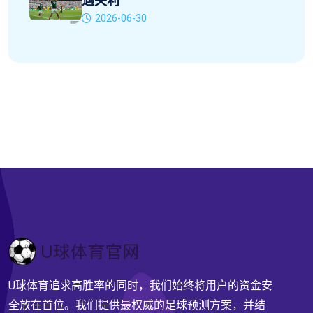
遇失利
2026-06-30
U球体育追求高胜率的同时，我们始终将用户的资金安
全放在首位。我们提供最权威的足球预测方案，并结