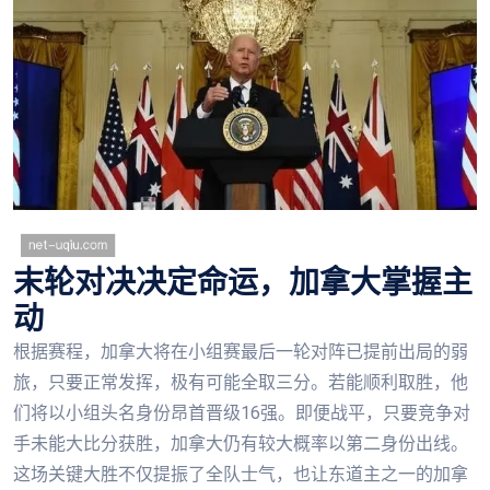
末轮对决决定命运，加拿大掌握主
动
根据赛程，加拿大将在小组赛最后一轮对阵已提前出局的弱
旅，只要正常发挥，极有可能全取三分。若能顺利取胜，他
们将以小组头名身份昂首晋级16强。即便战平，只要竞争对
手未能大比分获胜，加拿大仍有较大概率以第二身份出线。
这场关键大胜不仅提振了全队士气，也让东道主之一的加拿