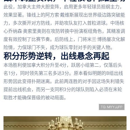
此役，加拿大主帅大胆变阵，启用更多年轻球员担纲主力，
效果显著。锋线上的阿方索·戴维斯展现出世界级边路突破能
力，多次撕开对方防线，并助攻队友打入首粒进球。中场核
心乔纳森·奥索里奥则在攻防转换中扮演枢纽角色，其精准调
度有效控制了比赛节奏。后防线上，门将米兰·博扬屡次化解
险情，力保球门不失，成为球队零封对手的关键人物。
积分形势逆转，出线悬念再起
本场胜利使加拿大积分升至4分，跃居小组第二，仅落后头
名1分，同时领先第三名多达3分。原本看似明朗的B组出线
形势因此变得扑朔迷离。此前两连胜的对手因这场失利错失
提前出线机会，而另一支同积3分的球队则陷入必须在末轮
取胜才能确保晋级的被动局面。