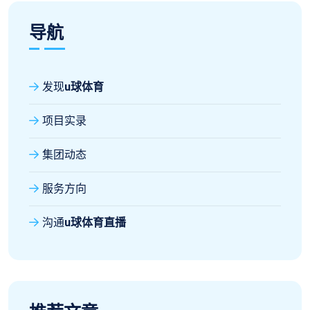
导航
发现
u球体育
项目实录
集团动态
服务方向
沟通
u球体育直播