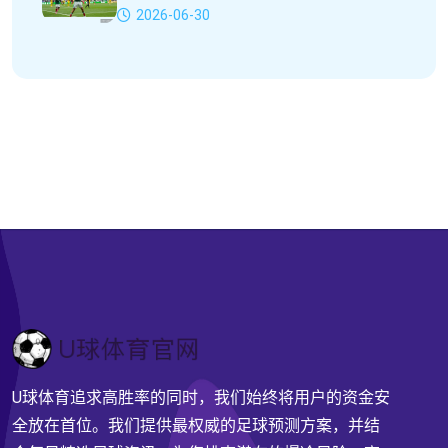
2026-06-30
U球体育追求高胜率的同时，我们始终将用户的资金安
全放在首位。我们提供最权威的足球预测方案，并结