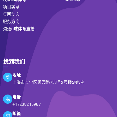
项目实录
集团动态
服务方向
沟通
u球体育直播
找到我们
地址
上海市长宁区愚园路753号2号楼5楼v座
电话
+17238215987
邮箱