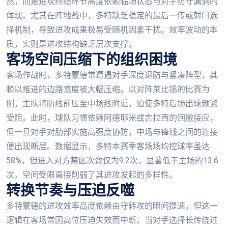
然，而是进攻终结环节高度依赖临场状态与对手防守漏洞的
体现。尤其在阵地战中，多特缺乏稳定的最后一传或射门选
择机制，导致进攻成果极易受随机因素干扰。效率波动的本
质，实则是进攻结构缺乏层次支撑。
客场空间压缩下的组织困境
客场作战时，多特蒙德常遭遇对手深度退防与紧凑阵型，其
赖以推进的边路宽度被大幅压缩。以对阵莱比锡的比赛为
例，主队将防线前压至中场线附近，迫使多特后场出球频繁
受阻。此时，球队习惯依赖阿德耶米或吉拉西的回撤接应，
但一旦对手对肋部实施高强度协防，中场与锋线之间的连接
便出现断层。数据显示，多特本赛季客场场均控球率虽达
58%，但进入对方禁区次数仅为9.2次，显著低于主场的13.6
次。空间受限直接削弱了其进攻发起的多样性。
转换节奏与压迫反噬
多特蒙德的进攻效率高度依赖由守转攻的瞬间提速，但这一
逻辑在客场常因高位压迫失效而中断。当对手选择长传绕过