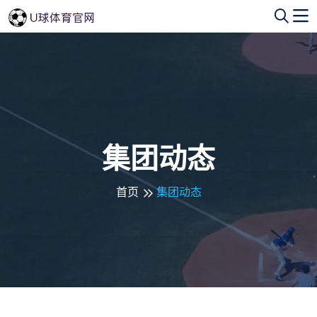
集团动态
首页
集团动态