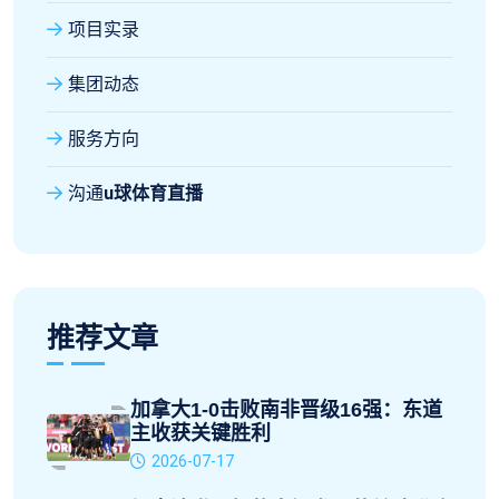
项目实录
集团动态
服务方向
沟通
u球体育直播
推荐文章
加拿大1-0击败南非晋级16强：东道
主收获关键胜利
2026-07-17