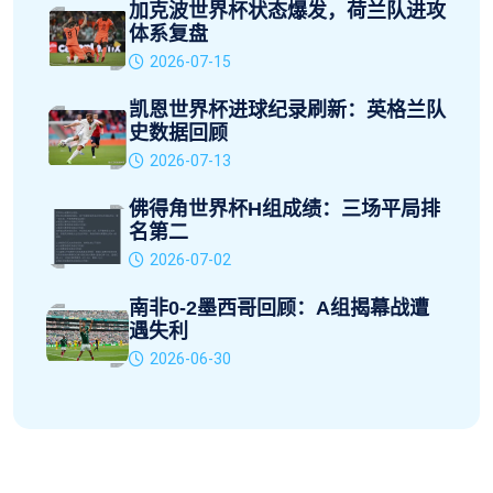
加克波世界杯状态爆发，荷兰队进攻
体系复盘
2026-07-15
凯恩世界杯进球纪录刷新：英格兰队
史数据回顾
2026-07-13
佛得角世界杯H组成绩：三场平局排
名第二
2026-07-02
南非0-2墨西哥回顾：A组揭幕战遭
遇失利
2026-06-30