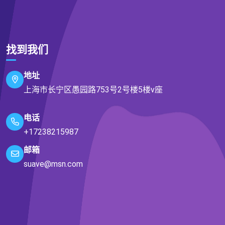
找到我们
地址
上海市长宁区愚园路753号2号楼5楼v座
电话
+17238215987
邮箱
suave@msn.com