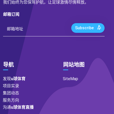
我们始终为您保驾护航，让足球激情尽情释放。
邮箱订阅
Subscribe
导航
网站地图
发现
u球体育
SiteMap
项目实录
集团动态
服务方向
沟通
u球体育直播