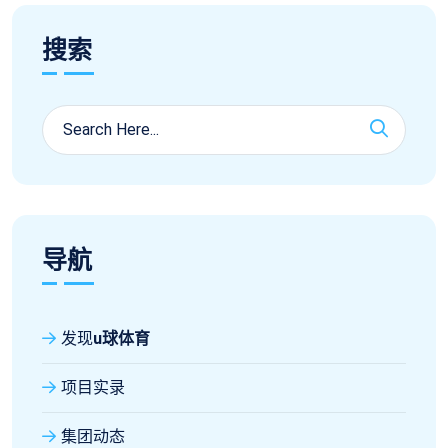
搜索
导航
发现
u球体育
项目实录
集团动态