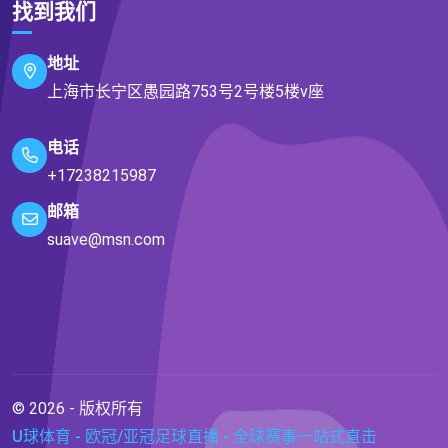
找到我们
地址
上海市长宁区愚园路753号2号楼5楼v座
电话
+17238215987
邮箱
suave@msn.com
© 2026 - 版权所有
U球体育 - 欧冠/亚冠足球直播 - 全球赛事一站式直击