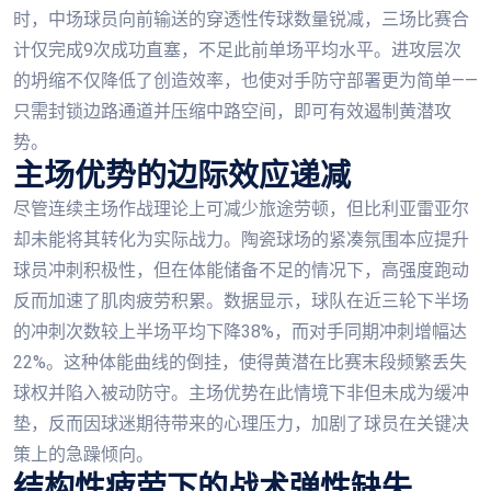
时，中场球员向前输送的穿透性传球数量锐减，三场比赛合
计仅完成9次成功直塞，不足此前单场平均水平。进攻层次
的坍缩不仅降低了创造效率，也使对手防守部署更为简单——
只需封锁边路通道并压缩中路空间，即可有效遏制黄潜攻
势。
主场优势的边际效应递减
尽管连续主场作战理论上可减少旅途劳顿，但比利亚雷亚尔
却未能将其转化为实际战力。陶瓷球场的紧凑氛围本应提升
球员冲刺积极性，但在体能储备不足的情况下，高强度跑动
反而加速了肌肉疲劳积累。数据显示，球队在近三轮下半场
的冲刺次数较上半场平均下降38%，而对手同期冲刺增幅达
22%。这种体能曲线的倒挂，使得黄潜在比赛末段频繁丢失
球权并陷入被动防守。主场优势在此情境下非但未成为缓冲
垫，反而因球迷期待带来的心理压力，加剧了球员在关键决
策上的急躁倾向。
结构性疲劳下的战术弹性缺失