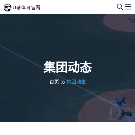
集团动态
首页
集团动态