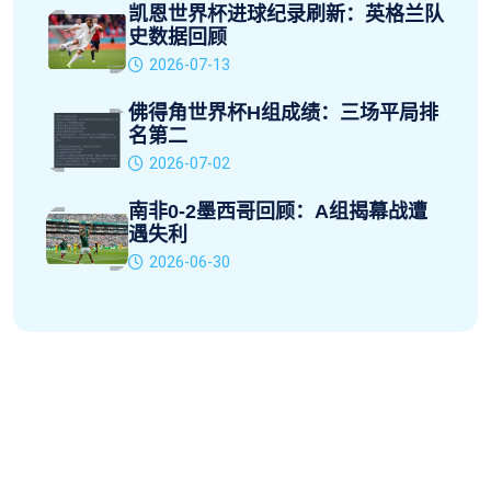
凯恩世界杯进球纪录刷新：英格兰队
史数据回顾
2026-07-13
佛得角世界杯H组成绩：三场平局排
名第二
2026-07-02
南非0-2墨西哥回顾：A组揭幕战遭
遇失利
2026-06-30