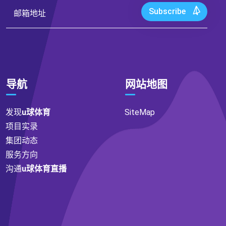
Subscribe
导航
网站地图
发现
u球体育
SiteMap
项目实录
集团动态
服务方向
沟通
u球体育直播