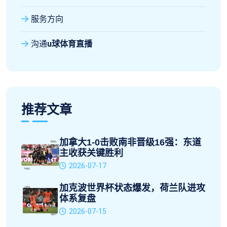
服务方向
沟通
u球体育直播
推荐文章
加拿大1-0击败南非晋级16强：东道
主收获关键胜利
2026-07-17
加克波世界杯状态爆发，荷兰队进攻
体系复盘
2026-07-15