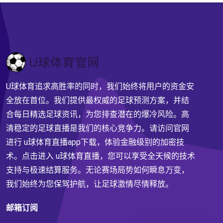
U球体育追求高胜率的同时，我们始终将用户的资金安
全放在首位。我们提供最权威的足球预测方案，并结
合每日精选足球资讯，为您排查潜在的爆冷风险。高
清稳定的足球直播是我们的核心竞争力。请访问官网
进行 u球体育直播app下载，体验金融级别的加密技
术。点击进入 u球体育直播，您可以享受全天候的技术
支持与极速结算服务。无论赛场局势如何瞬息万变，
我们始终为您保驾护航，让足球激情尽情释放。
邮箱订阅